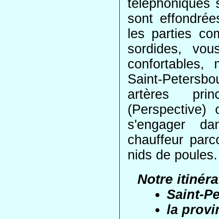
téléphoniques s
sont effondrée
les parties co
sordides, vo
confortables,
Saint-Petersbou
artères pri
(Perspective)
s'engager da
chauffeur parc
nids de poules.
Notre itinéra
Saint-P
la prov