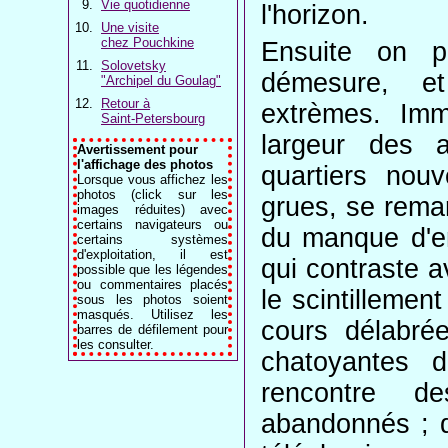
Vie quotidienne
l'horizon.
Une visite
chez Pouchkine
Ensuite on p
Solovetsky
démesure, e
"Archipel du Goulag"
Retour à
extrèmes. Imm
Saint-Petersbourg
largeur des 
Avertissement pour
l'affichage des photos
quartiers nou
Lorsque vous affichez les
photos (click sur les
grues, se remar
images réduites) avec
certains navigateurs ou
du manque d'en
certains systèmes
d'exploitation, il est
qui contraste a
possible que les légendes
ou commentaires placés
le scintillemen
sous les photos soient
masqués. Utilisez les
cours délabré
barres de défilement pour
les consulter.
chatoyantes d
rencontre d
abandonnés ; d