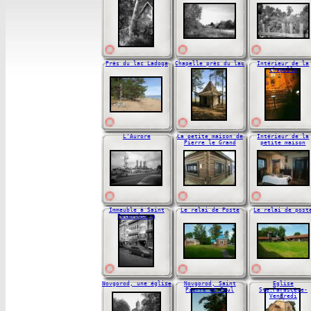
Près du lac Ladoga
Chapelle près du lac
Intérieur de la
chapelle
L'Aurore
La petite maison de
Intérieur de la
Pierre le Grand
petite maison
Immeuble à Saint
Le relai de Poste
Le relai de post
Petersbourg
Novgorod, une église
Novgorod, Saint
Eglise
Pierre et Paul
Ste.Parascève-
Vendredi