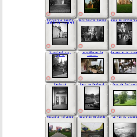
Cathédrale Sainte
Dans Sainte Sophie
Dans la cathédral
Sophie de Novgorod
Vitoslavlitsy,
Le poële et le
Le métier à tisse
église
samovar
Pavlovsk
Parc de Pavlovsk
Parc de Pavlovsk
Nouvelle Hollande
Nouvelle Hollande
La fin du voyage