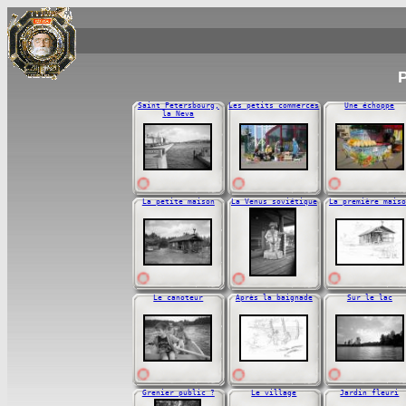
P
Saint Petersbourg,
Les petits commerces
Une échoppe
la Neva
La petite maison
La Venus soviétique
La première maiso
Le canoteur
Après la baignade
Sur le lac
Grenier public ?
Le village
Jardin fleuri