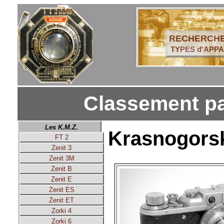
RECHERCHE
TYPES d'APPA
Classement pa
Les K.M.Z.
Krasnogorsk 
FT 2
Zenit 3
Zenit 3M
Zenit B
Zenit E
Zenit ES
Zenit ET
Zorki 4
Zorki 6