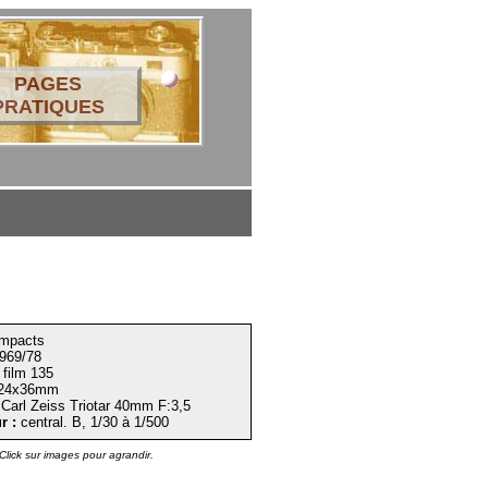
PAGES
PRATIQUES
mpacts
969/78
film 135
24x36mm
Carl Zeiss Triotar 40mm F:3,5
r :
central. B, 1/30 à 1/500
Click sur images pour agrandir.