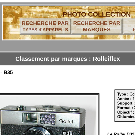
PHOTO COLLECTION
RECHERCHE PAR
RECHERCHE PAR
MARQUES
TYPES d'APPAREILS
Classement par marques : Rolleiflex
 - B35
Type :
Co
Année :
1
Support :
Format :
Objectif :
Obturateu
Le Rollei B35