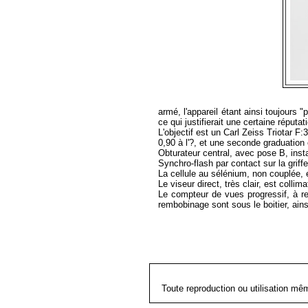
armé, l'appareil étant ainsi toujours 
ce qui justifierait une certaine réputati
L'objectif est un Carl Zeiss Triotar F
0,90 à l'?, et une seconde graduation e
Obturateur central, avec pose B, inst
Synchro-flash par contact sur la griff
La cellule au sélénium, non couplée, 
Le viseur direct, très clair, est collima
Le compteur de vues progressif, à r
rembobinage sont sous le boitier, ains
Toute reproduction ou utilisation mê