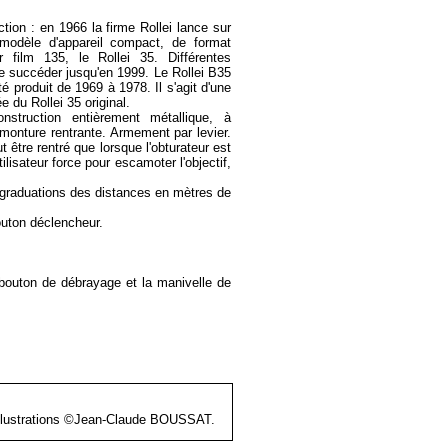
tion : en 1966 la firme Rollei lance sur
modèle d'appareil compact, de format
film 135, le Rollei 35. Différentes
e succéder jusqu'en 1999. Le Rollei B35
té produit de 1969 à 1978. Il s'agit d'une
ée du Rollei 35 original.
nstruction entièrement métallique, à
n monture rentrante. Armement par levier.
ut être rentré que lorsque l'obturateur est
ilisateur force pour escamoter l'objectif,
ec graduations des distances en mètres de
outon déclencheur.
bouton de débrayage et la manivelle de
et illustrations ©Jean-Claude BOUSSAT.