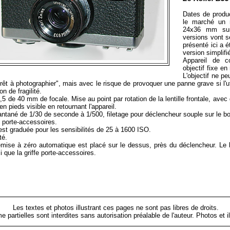
Dates de produc
le marché un 
24x36 mm sur 
versions vont s
présenté ici a é
version simplifi
Appareil de co
objectif fixe e
L'objectif ne pe
"prêt à photographier", mais avec le risque de provoquer une panne grave si l'ut
on de fragilité.
:3,5 de 40 mm de focale. Mise au point par rotation de la lentille frontale, av
n pieds visible en retournant l'appareil.
antané de 1/30 de seconde à 1/500, filetage pour déclencheur souple sur le b
e porte-accessoires.
est graduée pour les sensibilités de 25 à 1600 ISO.
té.
emise à zéro automatique est placé sur le dessus, près du déclencheur. Le 
i que la griffe porte-accessoires.
Les textes et photos illustrant ces pages ne sont pas libres de droits.
me partielles sont interdites sans autorisation préalable de l'auteur. Photos 