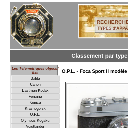
RECHERCHE
TYPES d'APPA
Classement par types
Les Telemetriques objectif
O.P.L. - Foca Sport II modèle
fixe
Balda
Canon
Eastman Kodak
Ferrania
Konica
Krasnogorsk
O.P.L.
Olympus Kogaku
Voigtlander