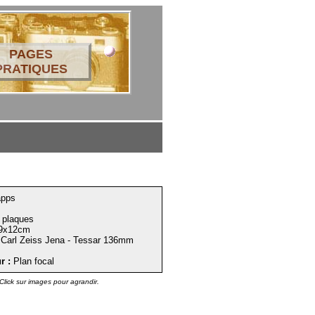
PAGES
PRATIQUES
pps
plaques
9x12cm
Carl Zeiss Jena - Tessar 136mm
r :
Plan focal
Click sur images pour agrandir.