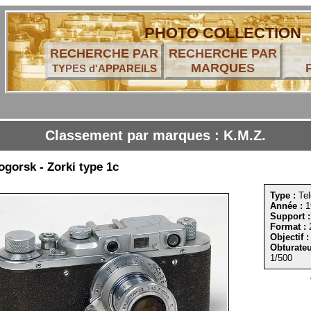
PHOTO COLLECTION
RECHERCHE PAR
RECHERCHE PAR
MARQUES
TYPES d'APPAREILS
Classement par marques : K.M.Z.
gorsk - Zorki type 1c
Type :
Tel
Année :
1
Support :
Format :
Objectif :
Obturateu
1/500