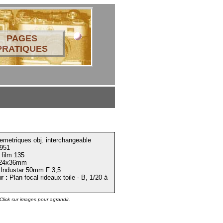
PAGES
PRATIQUES
emetriques obj. interchangeable
951
film 135
24x36mm
Industar 50mm F:3,5
r :
Plan focal rideaux toile - B, 1/20 à
Click sur images pour agrandir.