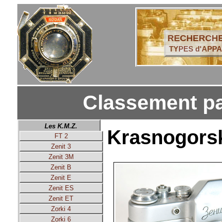
RECHERCHE
TYPES d'APPA
Classement pa
Les K.M.Z.
Krasnogorsk
FT 2
Zenit 3
Zenit 3M
Zenit B
Zenit E
Zenit ES
Zenit ET
Zorki 4
Zorki 6