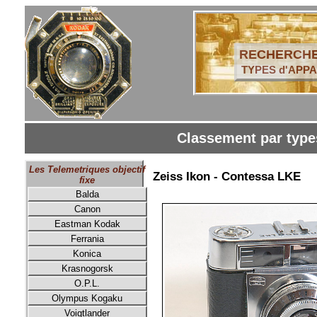
RECHERCHE
TYPES d'APPA
Classement par types
Les Telemetriques objectif
Zeiss Ikon - Contessa LKE
fixe
Balda
Canon
Eastman Kodak
Ferrania
Konica
Krasnogorsk
O.P.L.
Olympus Kogaku
Voigtlander