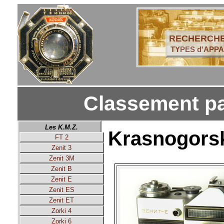
RECHERCHE
TYPES d'APPA
Classement pa
Les K.M.Z.
Krasnogorsk
FT 2
Zenit 3
Zenit 3M
Zenit B
Zenit E
Zenit ES
Zenit ET
Zorki 4
Zorki 6