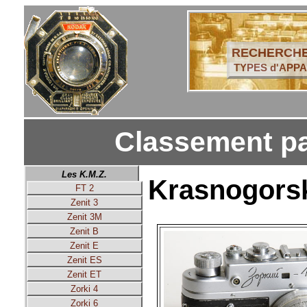
RECHERCHE
TYPES d'APPA
Classement pa
Les K.M.Z.
Krasnogorsk
FT 2
Zenit 3
Zenit 3M
Zenit B
Zenit E
Zenit ES
Zenit ET
Zorki 4
Zorki 6