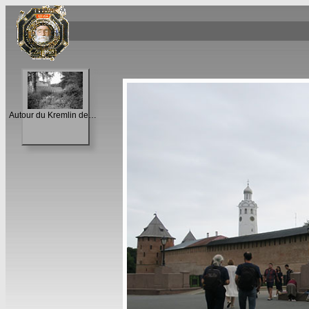
Autour du Kremlin de Novgorod