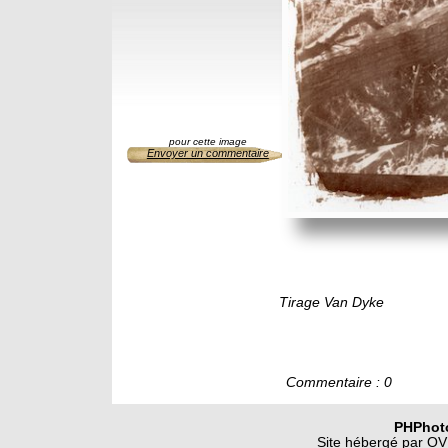
pour cette image
Envoyer un commentaire
Tirage Van Dyke
Commentaire : 0
PHPhot
Site hébergé par OVH